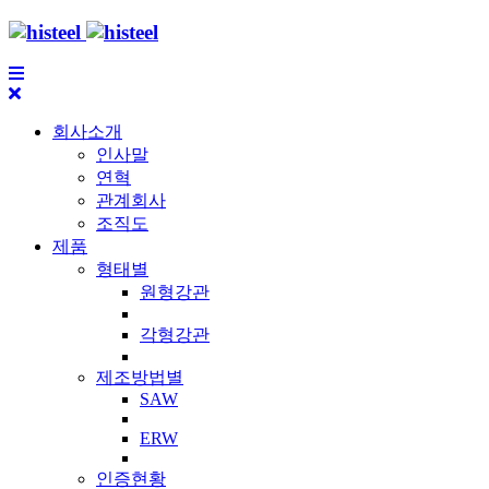
회사소개
인사말
연혁
관계회사
조직도
제품
형태별
원형강관
각형강관
제조방법별
SAW
ERW
인증현황