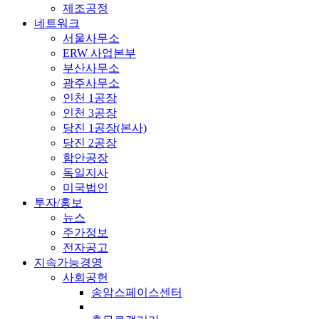
제조공정
네트워크
서울사무소
ERW 사업본부
부산사무소
광주사무소
인천 1공장
인천 3공장
당진 1공장(본사)
당진 2공장
함안공장
독일지사
미국법인
투자/홍보
뉴스
주가정보
전자공고
지속가능경영
사회공헌
송암스페이스센터