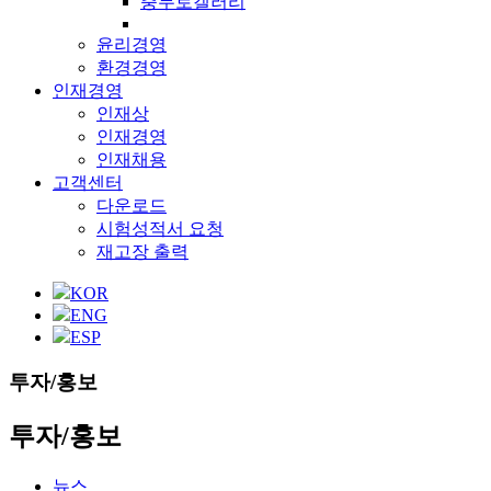
충무로갤러리
윤리경영
환경경영
인재경영
인재상
인재경영
인재채용
고객센터
다운로드
시험성적서 요청
재고장 출력
KOR
ENG
ESP
투자/홍보
투자/홍보
뉴스