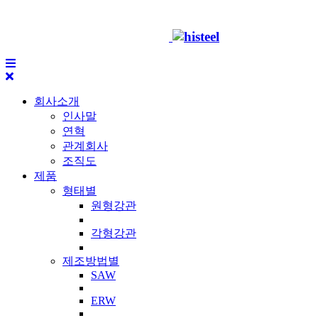
회사소개
인사말
연혁
관계회사
조직도
제품
형태별
원형강관
각형강관
제조방법별
SAW
ERW